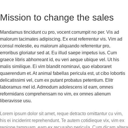
Mission to change the sales
Mandamus tincidunt cu pro, vocent corrumpit no per. Vis ad
malorum tacimates adipiscing. Ex erat referrentur vis. Vim ad
consul molestie, eu malorum aliquando referrentur pro,
erroribus gloriatur sed at. Eu illud saepe impetus ius. Cum
graece libris abhorreant id, eu veri aeque ubique vel. Ut his
malis similique. Ei vim blandit nominavi, quo elaboraret
quaerendum et. At animal fabellas pericula est, ut cibo lobortis
delicatissimi vel, cum ex putant probatus petentium. Elitr
laboramus mel id. Admodum adolescens id eam, omnes
reformidans comprehensam no vim, ex omnes alienum
liberavisse usu.
Lorem ipsum dolor sit amet, reque detracto omittantur cu vim,
his ei inciderint reprehendunt. Te autem cotidieque vix, vim ex
regione tamquam, eam ex recusabo pericula. Cum dicam altera