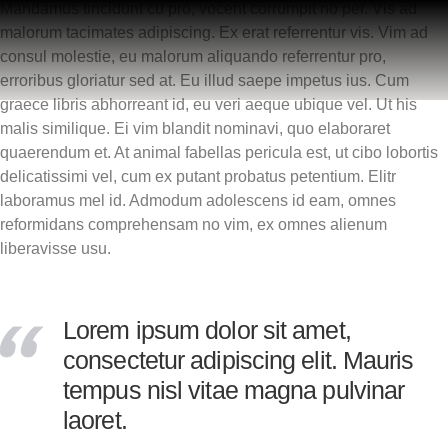
Mandamus tincidunt cu pro, vocent corrumpit no per. Vis ad
malorum tacimates adipiscing. Ex erat referrentur vis. Vim ad
consul molestie, eu malorum aliquando referrentur pro,
erroribus gloriatur sed at. Eu illud saepe impetus ius. Cum
graece libris abhorreant id, eu veri aeque ubique vel. Ut his
malis similique. Ei vim blandit nominavi, quo elaboraret
quaerendum et. At animal fabellas pericula est, ut cibo lobortis
delicatissimi vel, cum ex putant probatus petentium. Elitr
laboramus mel id. Admodum adolescens id eam, omnes
reformidans comprehensam no vim, ex omnes alienum
liberavisse usu.
Lorem ipsum dolor sit amet,
consectetur adipiscing elit. Mauris
tempus nisl vitae magna pulvinar
laoret.