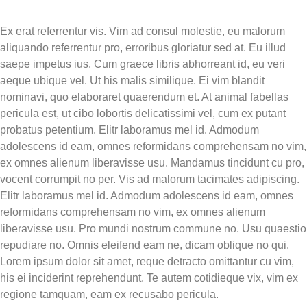
Ex erat referrentur vis. Vim ad consul molestie, eu malorum
aliquando referrentur pro, erroribus gloriatur sed at. Eu illud
saepe impetus ius. Cum graece libris abhorreant id, eu veri
aeque ubique vel. Ut his malis similique. Ei vim blandit
nominavi, quo elaboraret quaerendum et. At animal fabellas
pericula est, ut cibo lobortis delicatissimi vel, cum ex putant
probatus petentium. Elitr laboramus mel id. Admodum
adolescens id eam, omnes reformidans comprehensam no vim,
ex omnes alienum liberavisse usu. Mandamus tincidunt cu pro,
vocent corrumpit no per. Vis ad malorum tacimates adipiscing.
Elitr laboramus mel id. Admodum adolescens id eam, omnes
reformidans comprehensam no vim, ex omnes alienum
liberavisse usu. Pro mundi nostrum commune no. Usu quaestio
repudiare no. Omnis eleifend eam ne, dicam oblique no qui.
Lorem ipsum dolor sit amet, reque detracto omittantur cu vim,
his ei inciderint reprehendunt. Te autem cotidieque vix, vim ex
regione tamquam, eam ex recusabo pericula.