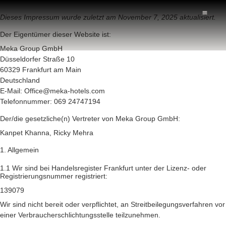
Dieses Impressum wurde zuletzt am November 7, 2025 aktualisiert.
Der Eigentümer dieser Website ist:
Meka Group GmbH
Düsseldorfer Straße 10
60329 Frankfurt am Main
Deutschland
E-Mail:
Office@
meka-hotels.com
Telefonnummer: 069 24747194
Der/die gesetzliche(n) Vertreter von Meka Group GmbH:
Kanpet Khanna, Ricky Mehra
1. Allgemein
1.1 Wir sind bei Handelsregister Frankfurt unter der Lizenz- oder
Registrierungsnummer registriert:
139079
Wir sind nicht bereit oder verpflichtet, an Streitbeilegungsverfahren vor
einer Verbraucherschlichtungsstelle teilzunehmen.