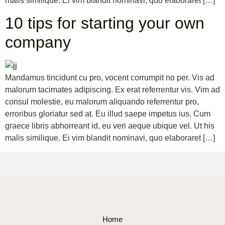
malis similique. Ei vim blandit nominavi, quo elaboraret […]
10 tips for starting your own
company
Mandamus tincidunt cu pro, vocent corrumpit no per. Vis ad
malorum tacimates adipiscing. Ex erat referrentur vis. Vim ad
consul molestie, eu malorum aliquando referrentur pro,
erroribus gloriatur sed at. Eu illud saepe impetus ius. Cum
graece libris abhorreant id, eu veri aeque ubique vel. Ut his
malis similique. Ei vim blandit nominavi, quo elaboraret […]
Home