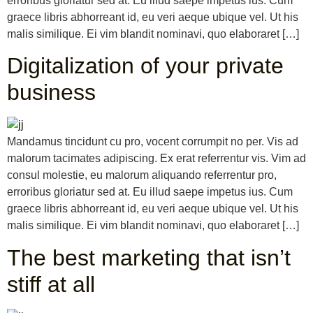
erroribus gloriatur sed at. Eu illud saepe impetus ius. Cum
graece libris abhorreant id, eu veri aeque ubique vel. Ut his
malis similique. Ei vim blandit nominavi, quo elaboraret […]
Digitalization of your private
business
Mandamus tincidunt cu pro, vocent corrumpit no per. Vis ad
malorum tacimates adipiscing. Ex erat referrentur vis. Vim ad
consul molestie, eu malorum aliquando referrentur pro,
erroribus gloriatur sed at. Eu illud saepe impetus ius. Cum
graece libris abhorreant id, eu veri aeque ubique vel. Ut his
malis similique. Ei vim blandit nominavi, quo elaboraret […]
The best marketing that isn’t
stiff at all